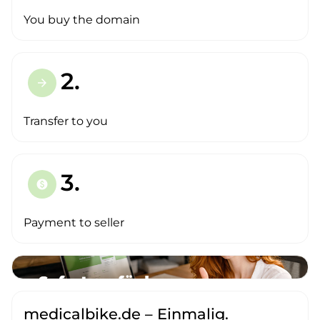
You buy the domain
2.
arrow_forward
Transfer to you
3.
paid
Payment to seller
medicalbike.de – Einmalig.