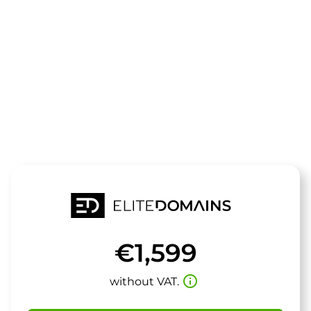
The domain
medicalbike.
is for sale
€1,599
info_outline
without VAT.