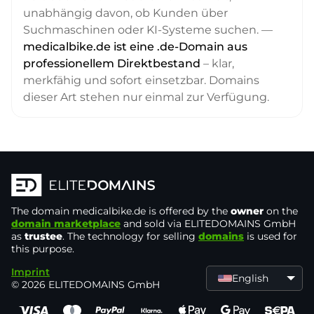
unabhängig davon, ob Kunden über
Suchmaschinen oder KI-Systeme suchen. —
medicalbike.de ist eine .de-Domain aus
professionellem Direktbestand
– klar,
merkfähig und sofort einsetzbar. Domains
dieser Art stehen nur einmal zur Verfügung.
The domain
medicalbike.de
is offered by the
owner
on the
domain marketplace
and sold via ELITEDOMAINS GmbH
as
trustee
. The technology for selling
domains
is used for
this purpose.
Imprint
English
© 2026 ELITEDOMAINS GmbH