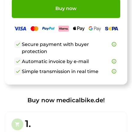
Buy now
check
Secure payment with buyer
info_outline
protection
check
Automatic invoice by e-mail
info_outline
check
Simple transmission in real time
info_outline
Buy now medicalbike.de!
1.
shopping_cart